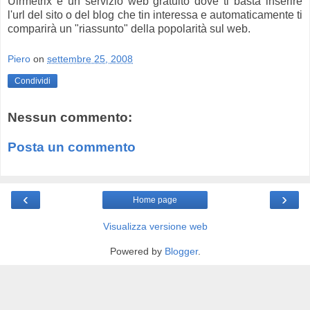
Ulrmetrix è un servizio web gratuito dove ti basta inserire
l'url del sito o del blog che tin interessa e automaticamente ti
comparirà un "riassunto" della popolarità sul web.
Piero
on
settembre 25, 2008
Condividi
Nessun commento:
Posta un commento
‹
›
Home page
Visualizza versione web
Powered by
Blogger
.