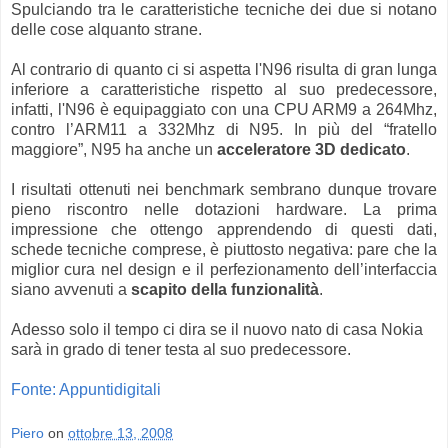
Spulciando tra le caratteristiche tecniche dei due si notano
delle cose alquanto strane.
Al contrario di quanto ci si aspetta l'N96 risulta di gran lunga
inferiore a caratteristiche rispetto al suo predecessore,
infatti, l'N96 è equipaggiato con una CPU ARM9 a 264Mhz,
contro l’ARM11 a 332Mhz di N95. In più del “fratello
maggiore”, N95 ha anche un
acceleratore 3D dedicato
.
I risultati ottenuti nei benchmark sembrano dunque trovare
pieno riscontro nelle dotazioni hardware. La prima
impressione che ottengo apprendendo di questi dati,
schede tecniche comprese, è piuttosto negativa: pare che la
miglior cura nel design e il perfezionamento dell’interfaccia
siano avvenuti a
scapito della funzionalità
.
Adesso solo il tempo ci dira se il nuovo nato di casa Nokia
sarà in grado di tener testa al suo predecessore.
Fonte: Appuntidigitali
Piero
on
ottobre 13, 2008