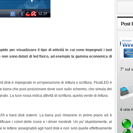
Post 
do per visualizzare il tipo di attività in cui sono impegnati i tuoi
i che non sono dotati di led fisico, ad esempio la gamma economica di
7" sul 
rd disk è impegnato in un'operazione di lettura o scrittura, FloatLED è
ice barra che puoi posizionare dove vuoi sullo schermo, che simula dei
to. La luce rossa indica attività di scrittura, quella verde di lettura.
è una n
TA e hard disk esterni. La barra può rimanere in primo piano ed è
ficare i colori delle icone e i driver mostrati. Un po' stupidamente, al
e le lettere assegnabili agli hard disk e non solo quelle effettivamente