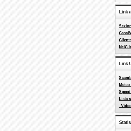
Link 
Sezion
CasalV
Cilent
NelCil
Link U
Scambi
Meteo 
Speed
Lista 
_Vide
Statis