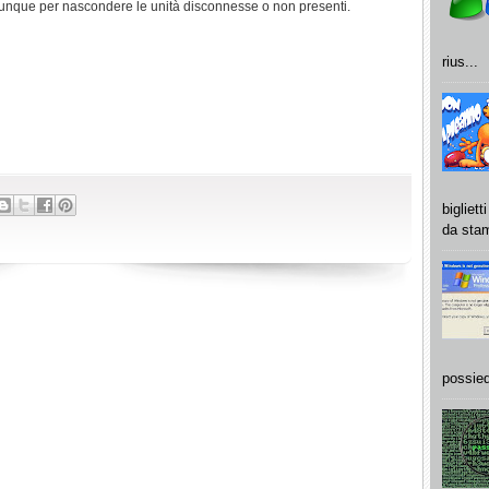
unque per nascondere le unità disconnesse o non presenti.
rius...
bigliet
da stam
possied