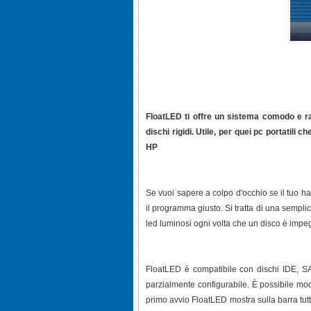
FloatLED ti offre un sistema comodo e rapi
dischi rigidi. Utile, per quei pc portatil
HP
Se vuoi sapere a colpo d'occhio se il tuo ha
il programma giusto. Si tratta di una sempl
led luminosi ogni volta che un disco è impegna
FloatLED è compatibile con dischi IDE, SA
parzialmente configurabile. È possibile modi
primo avvio FloatLED mostra sulla barra tutt