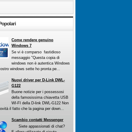
Popolari
Come rendere genuino
Windows 7
Se vi è comparso fastidioso
messaggio "Questa copia di
windows non è autentica Windows
vostro windows sette ho pronta pe...
Nuovi driver per D-Link DWL-
G122
Buone notizie per i possessosi
della famosissima chiavetta USB
WI-FI della D-link DWL-G122 Non
ovità il fatto che la pagina per down...
Scambio contatti Messenger
Siete appassionati di chat?
E allora utilizzate di sicuto