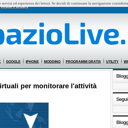
e servizi ed esperienza dei lettori. Se decidi di continuare la navigazione consideria
Regole e privacy
K
GOOGLE
IPHONE
MODDING
PROGRAMMI GRATIS
UTILITY
W
Blog
rtuali per monitorare l'attività
Segui
Blogg