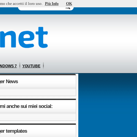
mo che accetti il loro uso.
Più Info
OK
INDOWS 7
YOUTUBE
ger News
mi anche sui miei social:
er templates