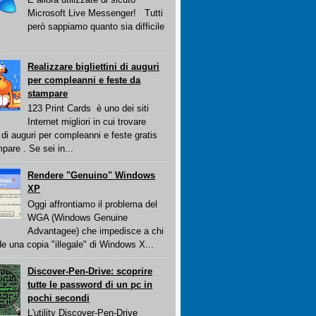
Microsoft Live Messenger! Tutti
però sappiamo quanto sia difficile
Realizzare bigliettini di auguri
per compleanni e feste da
stampare
123 Print Cards è uno dei siti
Internet migliori in cui trovare
ti di auguri per compleanni e feste gratis
pare . Se sei in...
Rendere "Genuino" Windows
XP
Oggi affrontiamo il problema del
WGA (Windows Genuine
Advantagee) che impedisce a chi
e una copia "illegale" di Windows X...
Discover-Pen-Drive: scoprire
tutte le password di un pc in
pochi secondi
L'utility Discover-Pen-Drive