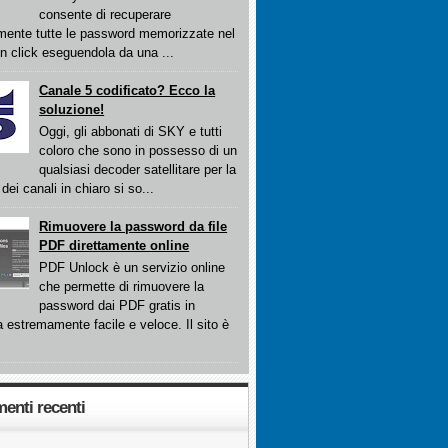
consente di recuperare
mente tutte le password memorizzate nel
n click eseguendola da una ...
Canale 5 codificato? Ecco la
soluzione!
Oggi, gli abbonati di SKY e tutti
coloro che sono in possesso di un
qualsiasi decoder satellitare per la
dei canali in chiaro si so...
Rimuovere la password da file
PDF direttamente online
PDF Unlock è un servizio online
che permette di rimuovere la
password dai PDF gratis in
 estremamente facile e veloce. Il sito è
nti recenti