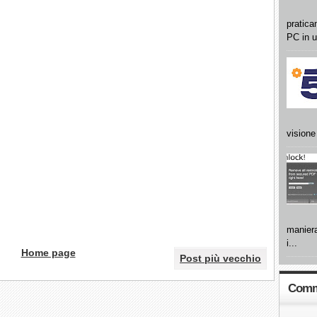
pratica
PC in u
visione 
maniera
i...
Home page
Post più vecchio
Comme