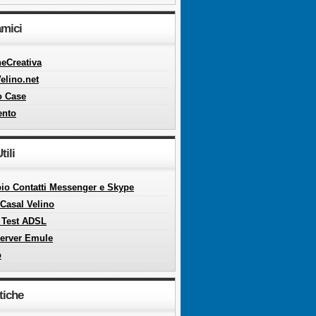
amici
eCreativa
elino.net
o Case
ento
tili
o Contatti Messenger e Skype
Casal Velino
 Test ADSL
server Emule
o
tiche