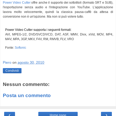
Power Video Cutter
offre anche il supporto dei sottotitoli (formato SRT e SUB),
l'esportazione senza audio e l'integrazione con YouTube. L'applicazione
lavora molto velocemente, quindi la classica pausa-caffè da attesa di
conversione non è un'opzione. Ma non si può volere tutto.
Power Video Cutter supporta i seguenti formati:
AVI, MPEG-1/2, DVD/SVCD/VCD, DAT, ASF, WMV, Divx, xVid, MOV, MP4,
M4V, MPA, 3GP, MKV, F4V, RM, RMVB, FLV, VRO
Fonte:
Softonic
Piero
on
agosto 30, 2010
Condividi
Nessun commento:
Posta un commento
‹
›
Home page