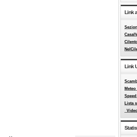
Link 
Sezion
CasalV
Cilent
NelCil
Link U
Scambi
Meteo 
Speed
Lista 
_Vide
Statis