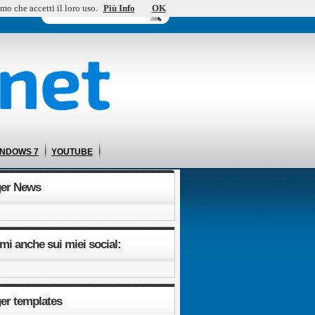
mo che accetti il loro uso.
Più Info
OK
INDOWS 7
YOUTUBE
ger News
mi anche sui miei social:
er templates