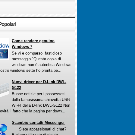
Popolari
Come rendere genuino
Windows 7
Se vi è comparso fastidioso
messaggio "Questa copia di
windows non è autentica Windows
vostro windows sette ho pronta pe...
Nuovi driver per D-Link DWL-
G122
Buone notizie per i possessosi
della famosissima chiavetta USB
WI-FI della D-link DWL-G122 Non
ovità il fatto che la pagina per down...
Scambio contatti Messenger
Siete appassionati di chat?
E allora utilizzate di sicuto