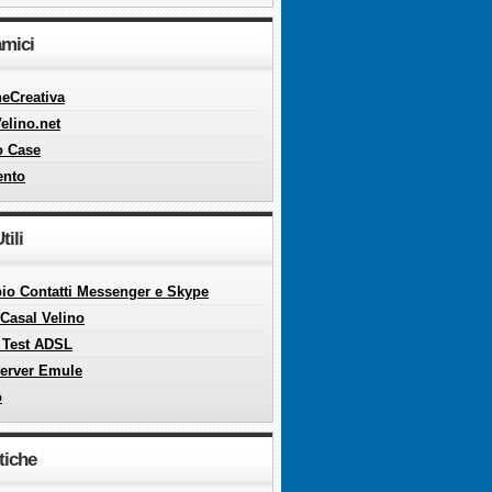
amici
eCreativa
elino.net
o Case
ento
tili
o Contatti Messenger e Skype
Casal Velino
 Test ADSL
server Emule
o
tiche