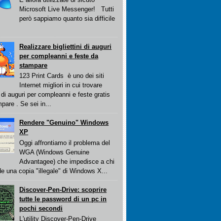
Microsoft Live Messenger! Tutti
però sappiamo quanto sia difficile
Realizzare bigliettini di auguri
per compleanni e feste da
stampare
123 Print Cards è uno dei siti
Internet migliori in cui trovare
ti di auguri per compleanni e feste gratis
pare . Se sei in...
Rendere "Genuino" Windows
XP
Oggi affrontiamo il problema del
WGA (Windows Genuine
Advantagee) che impedisce a chi
e una copia "illegale" di Windows X...
Discover-Pen-Drive: scoprire
tutte le password di un pc in
pochi secondi
L'utility Discover-Pen-Drive