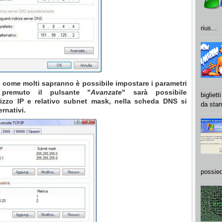
rius...
 come molti sapranno è possibile impostare i parametri
premuto il pulsante "
Avanzate
" sarà possibile
bigliet
rizzo IP e relativo subnet mask
, nella scheda DNS si
da stam
rnativi.
possied