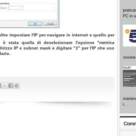
pratica
PC in u
tre impostare l'IP per navigare in internet e quello per
 è stata quella di deselezionare l'opzione "
metrica
dirizzo IP e subnet mask e digitare "
1
" per l'IP che uso
ario.
visione 
maniera
i...
Comme