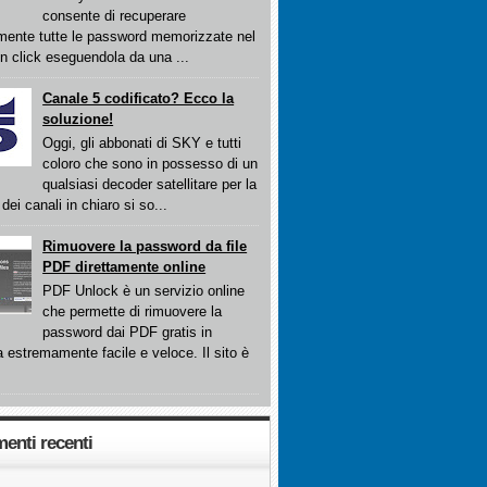
consente di recuperare
mente tutte le password memorizzate nel
n click eseguendola da una ...
Canale 5 codificato? Ecco la
soluzione!
Oggi, gli abbonati di SKY e tutti
coloro che sono in possesso di un
qualsiasi decoder satellitare per la
dei canali in chiaro si so...
Rimuovere la password da file
PDF direttamente online
PDF Unlock è un servizio online
che permette di rimuovere la
password dai PDF gratis in
 estremamente facile e veloce. Il sito è
nti recenti