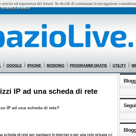
e servizi ed esperienza dei lettori. Se decidi di continuare la navigazione consideria
Regole e privacy
K
GOOGLE
IPHONE
MODDING
PROGRAMMI GRATIS
UTILITY
W
Blog
izzi IP ad una scheda di rete
Segui
zzo IP ad una scheda di rete?
Blogg
a scheda di rete per navigare in internet o per una rete privata
ed