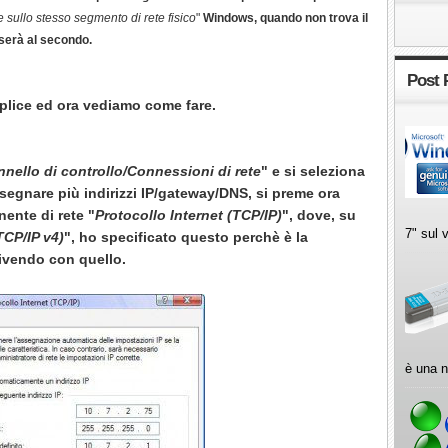
he sullo stesso segmento di rete fisico
"
Windows, quando non trova il
sserà al secondo.
Post 
lice ed ora vediamo come fare.
nnello di controllo/Connessioni di rete
" e
si seleziona
ssegnare più indirizzi IP/gateway/DNS
, si preme ora
nente di rete "
Protocollo Internet (TCP/IP)
", dove, su
7" sul 
TCP/IP v4)
", ho specificato questo perchè
è la
ivendo con quello.
è una n