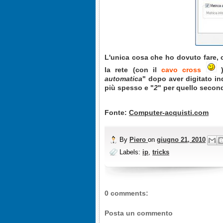
L'unica cosa che ho dovuto fare, ol
la rete (con il
cavo cross
)
automatica
" dopo aver digitato in
più spesso e "
2
" per quello second
Fonte:
Computer-acquisti.com
By
Piero
on
giugno 21, 2010
Labels:
ip
,
tricks
0 comments:
Posta un commento